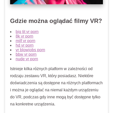
Gdzie można oglądać filmy VR?
big tit vr porn
8k vr porn
milf vr porn
hd vr porn
vr blowjobs porn
bbw vr porn
nude vr porn
Istnieje kilka różnych platform w zależności od
rodzaju zestawu VR, który posiadasz. Niektóre
doświadczenia są dostępne na różnych platformach
i można je oglądać na niemal każdym urządzeniu
do VR, podczas gdy inne mogą być dostępne tylko
na konkretne urządzenia.